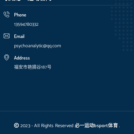
Phone
13594780332
Email
psychoanalytic@qq.com
Address
福安市艳摘谷187号
2023 - All Rights Reserved
必一运动bsport体育
.