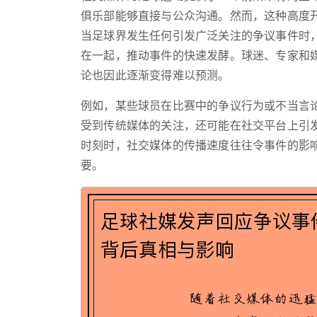
俱乐部能够直接与公众沟通。然而，这种高度
当足球界发生任何引发广泛关注的争议事件时
在一起，推动事件的快速发酵。球迷、专家和
论也因此逐渐变得难以预测。
例如，某些球员在比赛中的争议行为或不当言
受到传统媒体的关注，还可能在社交平台上引
时刻时，社交媒体的传播速度往往令事件的影
要。