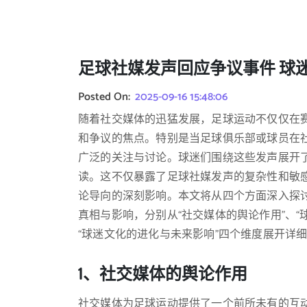
足球社媒发声回应争议事件 球
Posted On:
2025-09-16 15:48:06
随着社交媒体的迅猛发展，足球运动不仅仅在
和争议的焦点。特别是当足球俱乐部或球员在
广泛的关注与讨论。球迷们围绕这些发声展开
读。这不仅暴露了足球社媒发声的复杂性和敏
论导向的深刻影响。本文将从四个方面深入探
真相与影响，分别从“社交媒体的舆论作用”、“
“球迷文化的进化与未来影响”四个维度展开详
1、社交媒体的舆论作用
社交媒体为足球运动提供了一个前所未有的互