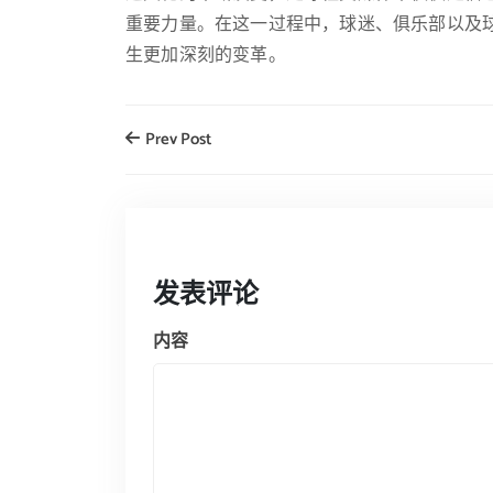
重要力量。在这一过程中，球迷、俱乐部以及
生更加深刻的变革。
Prev Post
发表评论
内容