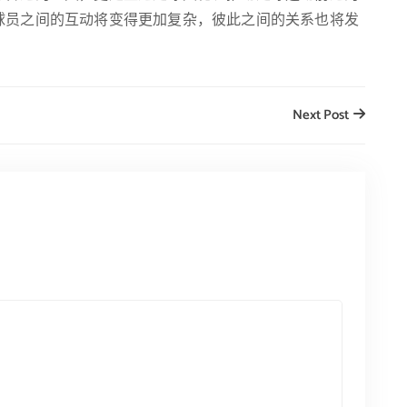
球员之间的互动将变得更加复杂，彼此之间的关系也将发
Next Post