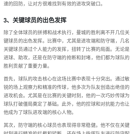
速的回防，让对方很难找到有效的进攻突破口。
3、关键球员的出色发挥
除了全体球员的拼搏和战术执行，曼城的胜利离不开几位关
键球员的出色发挥。比赛中，尤其是进攻端和防守端，几名
关键球员通过个人能力的发挥，扭转了比赛的局面。无论是
进球、助攻，还是在防守端的抢断和封堵，他们都为球队的
胜利贡献了重要力量。
首先，球队的攻击核心在这场比赛中表现十分突出。通过敏
锐的场上观察力和精准的传球，他多次为队友创造出绝佳的
进攻机会。尤其是在比赛的关键时刻，他的一次巧妙传球为
球队打破僵局奠定了基础。此外，他的控球和对抗能力也让
他成为了球队进攻端的核心人物。
其次，防守端的核心球员也表现得非常稳健。他不仅在关键
时刻进行精准的拦截和铲断，还在场上指挥队友进行防守配