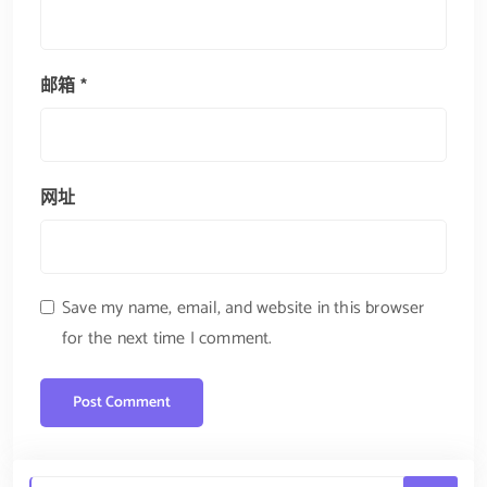
邮箱
*
网址
Save my name, email, and website in this browser
for the next time I comment.