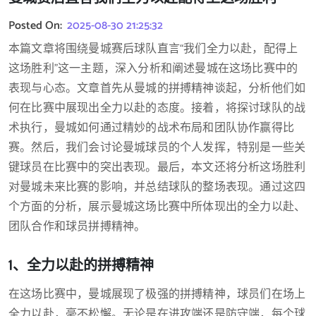
Posted On:
2025-08-30 21:25:32
本篇文章将围绕曼城赛后球队直言“我们全力以赴，配得上
这场胜利”这一主题，深入分析和阐述曼城在这场比赛中的
表现与心态。文章首先从曼城的拼搏精神谈起，分析他们如
何在比赛中展现出全力以赴的态度。接着，将探讨球队的战
术执行，曼城如何通过精妙的战术布局和团队协作赢得比
赛。然后，我们会讨论曼城球员的个人发挥，特别是一些关
键球员在比赛中的突出表现。最后，本文还将分析这场胜利
对曼城未来比赛的影响，并总结球队的整场表现。通过这四
个方面的分析，展示曼城这场比赛中所体现出的全力以赴、
团队合作和球员拼搏精神。
1、全力以赴的拼搏精神
在这场比赛中，曼城展现了极强的拼搏精神，球员们在场上
全力以赴，毫不松懈。无论是在进攻端还是防守端，每个球