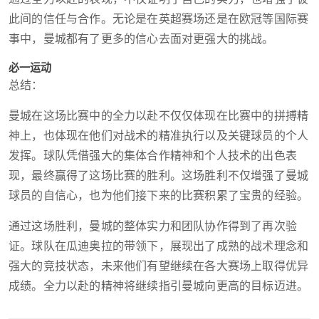
此间的信任与合作。无论是在英超赛场还是在欧冠等国际赛
事中，曼城都有了更多的信心去面对更强大的挑战。
必一运动
总结：
曼城在这场比赛中的全力以赴不仅仅体现在比赛中的拼搏精
神上，也体现在他们对战术的精准执行以及关键球员的个人
发挥。球队凭借强大的集体合作精神和个人技术的出色表
现，最终赢得了这场比赛的胜利。这场胜利不仅增强了曼城
球员的自信心，也为他们接下来的比赛积累了宝贵的经验。
通过这场胜利，曼城的整体实力和团队协作得到了再次验
证。球队在瓜迪奥拉的带领下，展现出了成熟的战术理念和
强大的竞技状态，未来他们有望继续在各大赛场上取得优异
成绩。全力以赴的精神将继续指引曼城向更高的目标迈进。